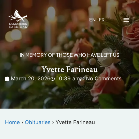
EN
FR
IN MEMORY OF THOSE WHO HAVE LEFT US
Yvette Farineau
March 20, 2026
10:39 am
No Comments
Home
›
Obituaries
›
Yvette Farineau