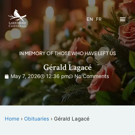
EN
FR
IN MEMORY OF THOSE WHO HAVE LEFT US
Gérald Lagacé
May 7, 2026
12:36 pm
No Comments
Home
›
Obituaries
›
Gérald Lagacé