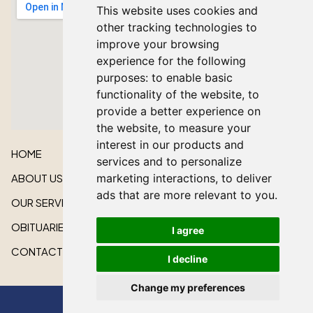
This website uses cookies and
other tracking technologies to
improve your browsing
experience for the following
purposes:
to enable basic
functionality of the website
,
to
provide a better experience on
the website
,
to measure your
interest in our products and
HOME
services and to personalize
ABOUT US
marketing interactions
,
to deliver
ads that are more relevant to you
.
OUR SERVICES
OBITUARIES
I agree
CONTACT US
I decline
Change my preferences
All rights reserved © 2026 Lakeshore Cardinal Funeral Home