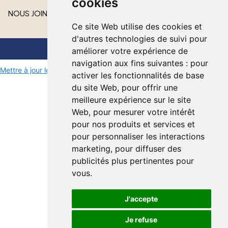
cookies
NOUS JOINDRE
Ce site Web utilise des cookies et
d'autres technologies de suivi pour
améliorer votre expérience de
Tout droit réservé © 2026 Lakeshore Cardinal Funeral Home
navigation aux fins suivantes :
pour
Mettre à jour les préférences de cookies
activer les fonctionnalités de base
du site Web
,
pour offrir une
meilleure expérience sur le site
Web
,
pour mesurer votre intérêt
pour nos produits et services et
pour personnaliser les interactions
marketing
,
pour diffuser des
publicités plus pertinentes pour
vous
.
J'accepte
Je refuse