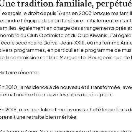
Une tradition familiale, perpétué
J’exerçais le droit depuis 16 ans en 2003 lorsque ma fami
rejoindre l’équipe du salon funéraire, initialement en tant
familles, également en charge des arrangements préalables 
membre du Club Optimiste et du Club Kiwanis. J’ai égale
l’école secondaire Dorval-Jean-XXIII, où ma femme Anne
divers programmes, en particulier le programme de musique.
de la commission scolaire Marguerite-Bourgeois que de
Histoire récente :
En 2010, la résidence a de nouveau été transformée, ave
crématorium et de nouvelles salles de réception.
En 2016, ma sœur Julie et moi avons racheté les actions 
prenait une retraite bien méritée.
Ma femme Anne-Marie, enseignante et musicienne de forma