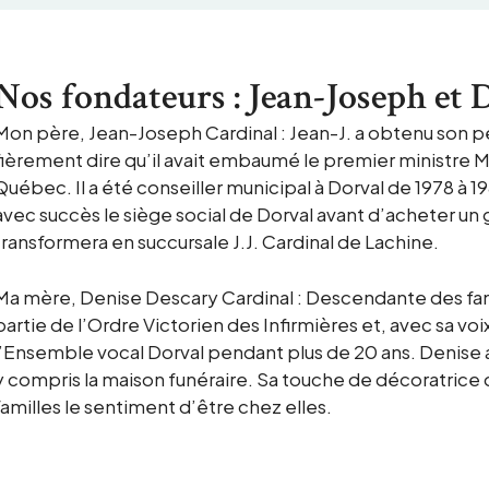
Nos fondateurs : Jean-Joseph et 
Mon père, Jean-Joseph Cardinal : Jean-J. a obtenu son p
fièrement dire qu’il avait embaumé le premier ministre Maur
Québec. Il a été conseiller municipal à Dorval de 1978 à 1
avec succès le siège social de Dorval avant d’acheter un
transformera en succursale J.J. Cardinal de Lachine.
Ma mère, Denise Descary Cardinal : Descendante des famil
partie de l’Ordre Victorien des Infirmières et, avec sa voi
l’Ensemble vocal Dorval pendant plus de 20 ans. Denise a
y compris la maison funéraire. Sa touche de décoratrice d
familles le sentiment d’être chez elles.