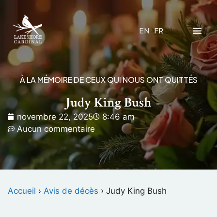
EN
FR
À LA MÉMOIRE DE CEUX QUI NOUS ONT QUITTÉS
Judy King Bush
novembre 22, 2025
8:46 am
Aucun commentaire
Accueil
›
Avis de décès
›
Judy King Bush