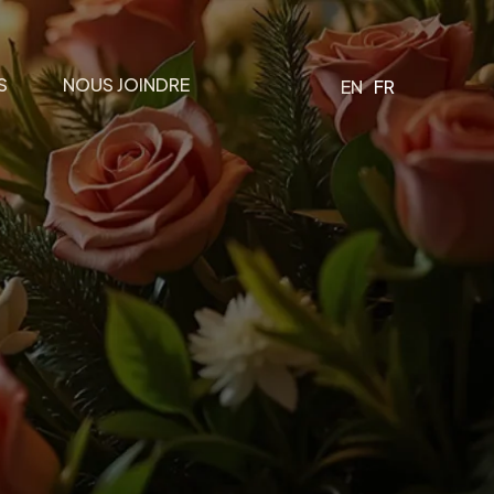
S
NOUS JOINDRE
EN
FR