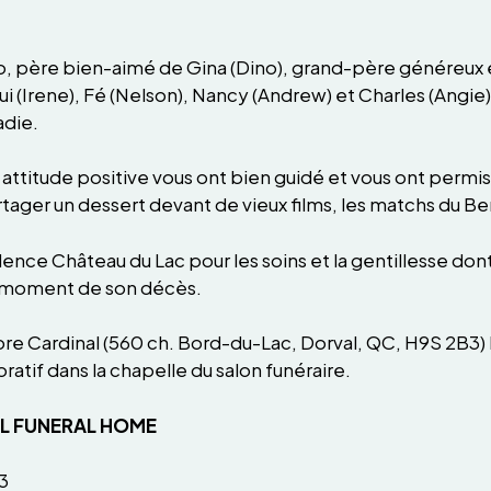
o, père bien-aimé de Gina (Dino), grand-père généreux 
ui (Irene), Fé (Nelson), Nancy (Andrew) et Charles (Angi
adie.
e attitude positive vous ont bien guidé et vous ont perm
ger un dessert devant de vieux films, les matchs du Benf
dence Château du Lac pour les soins et la gentillesse dont
au moment de son décès.
hore Cardinal (560 ch. Bord-du-Lac, Dorval, QC, H9S 2B3) 
if dans la chapelle du salon funéraire.
AL FUNERAL HOME
3