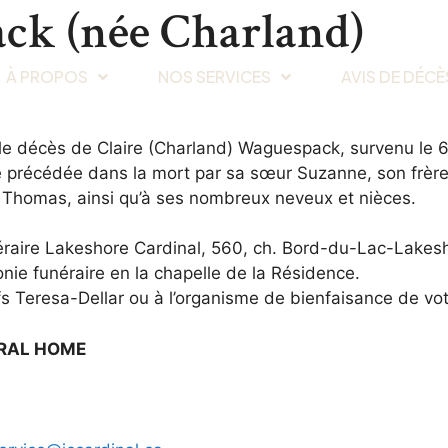
ck (née Charland)
À PROPOS
NOS SERVICES
AVIS DE DÉCÈ
 le décès de Claire (Charland) Waguespack, survenu le
té précédée dans la mort par sa sœur Suzanne, son frère
et Thomas, ainsi qu’à ses nombreux neveux et nièces.
néraire Lakeshore Cardinal, 560, ch. Bord-du-Lac-Lakes
nie funéraire en la chapelle de la Résidence.
ifs Teresa-Dellar ou à l’organisme de bienfaisance de vot
ERAL HOME