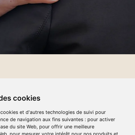
ACCUEIL
À PROPOS
 des cookies
NOS SERVICES
 cookies et d'autres technologies de suivi pour
AVIS DE DÉCÈS
nce de navigation aux fins suivantes :
pour activer
NOUS JOINDRE
base du site Web
,
pour offrir une meilleure
 Web
,
pour mesurer votre intérêt pour nos produits et