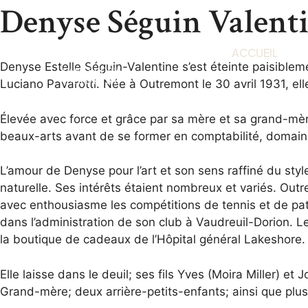
Denyse Séguin Valent
ACCUEIL
Denyse Estelle Séguin-Valentine s’est éteinte paisibleme
Luciano Pavarotti. Née à Outremont le 30 avril 1931, ell
Élevée avec force et grâce par sa mère et sa grand-mèr
beaux-arts avant de se former en comptabilité, domaine da
L’amour de Denyse pour l’art et son sens raffiné du styl
naturelle. Ses intérêts étaient nombreux et variés. Outre 
avec enthousiasme les compétitions de tennis et de patin
dans l’administration de son club à Vaudreuil-Dorion. 
la boutique de cadeaux de l’Hôpital général Lakeshore.
Elle laisse dans le deuil; ses fils Yves (Moira Miller) 
Grand-mère; deux arrière-petits-enfants; ainsi que plus