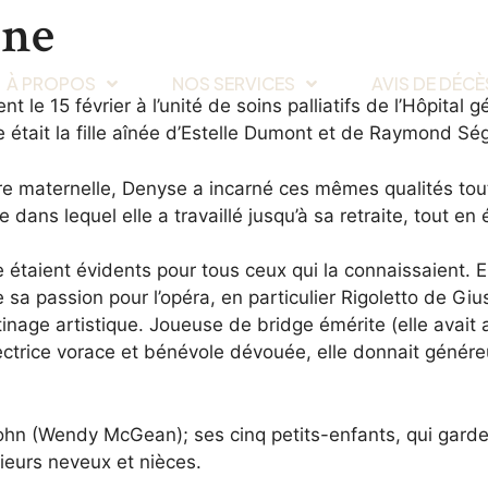
ine
À PROPOS
NOS SERVICES
AVIS DE DÉCÈ
nt le 15 février à l’unité de soins palliatifs de l’Hôpit
e était la fille aînée d’Estelle Dumont et de Raymond Sé
e maternelle, Denyse a incarné ces mêmes qualités tout
ns lequel elle a travaillé jusqu’à sa retraite, tout en él
e étaient évidents pour tous ceux qui la connaissaient. E
sa passion pour l’opéra, en particulier Rigoletto de Giuse
age artistique. Joueuse de bridge émérite (elle avait att
Lectrice vorace et bénévole dévouée, elle donnait génér
et John (Wendy McGean); ses cinq petits-enfants, qui gar
ieurs neveux et nièces.