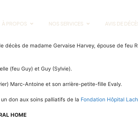
À PROPOS
NOS SERVICES
AVIS DE DÉCÈ
e décès de madame Gervaise Harvey, épouse de feu Roger
elle (feu Guy) et Guy (Sylvie).
ier) Marc-Antoine et son arrière-petite-fille Evaly.
n don aux soins palliatifs de la
Fondation Hôpital Lac
ERAL HOME