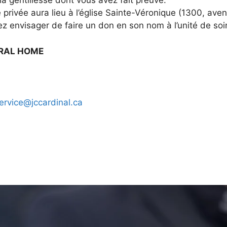
la gentillesse dont vous avez fait preuve.
ivée aura lieu à l’église Sainte-Véronique (1300, ave
lez envisager de faire un don en son nom à l’unité de soin
ERAL HOME
ervice@jccardinal.ca