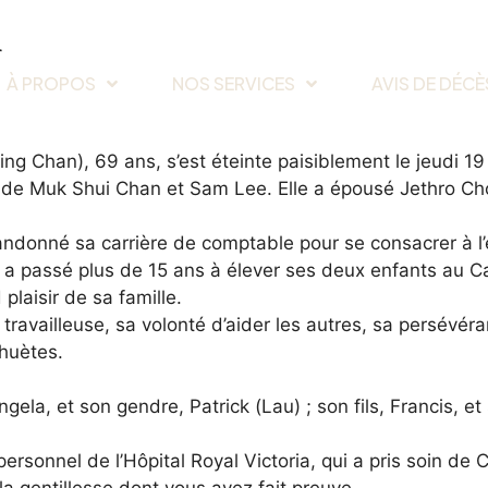
n
À PROPOS
NOS SERVICES
AVIS DE DÉCÈ
Chan), 69 ans, s’est éteinte paisiblement le jeudi 19 f
 de Muk Shui Chan et Sam Lee. Elle a épousé Jethro Ch
bandonné sa carrière de comptable pour se consacrer à 
e a passé plus de 15 ans à élever ses deux enfants au 
plaisir de sa famille.
travailleuse, sa volonté d’aider les autres, sa persévér
ahuètes.
ngela, et son gendre, Patrick (Lau) ; son fils, Francis, e
personnel de l’Hôpital Royal Victoria, qui a pris soin de