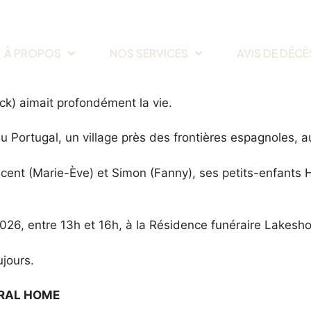
À PROPOS
NOS SERVICES
AVIS DE DÉCÈ
ck) aimait profondément la vie.
Portugal, un village près des frontières espagnoles, au 
cent (Marie-Ève) et Simon (Fanny), ses petits-enfants Hu
026, entre 13h et 16h, à la Résidence funéraire Lakesh
ujours.
ERAL HOME