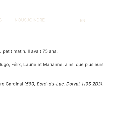
S
NOUS JOINDRE
EN
FR
petit matin. Il avait 75 ans.
go, Félix, Laurie et Marianne, ainsi que plusieurs
ore Cardinal
(560, Bord-du-Lac, Dorval, H9S 2B3)
.